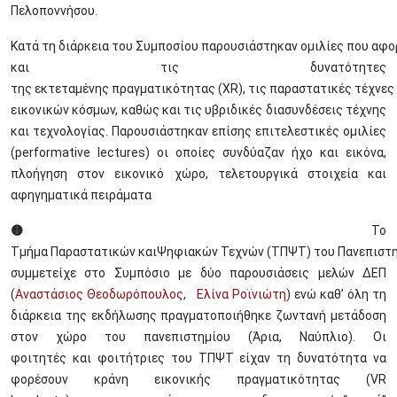
Πελοποννήσου.
Κατά τη διάρκεια του Συμποσίου παρουσιάστηκαν ομιλίες που αφο
και τις δυνατότητες
της εκτεταμένης πραγματικότητας (XR), τις παραστατικές τέχνες
εικονικών κόσμων, καθώς και τις υβριδικές διασυνδέσεις τέχνης
και τεχνολογίας. Παρουσιάστηκαν επίσης επιτελεστικές ομιλίες
(performative lectures) οι οποίες συνδύαζαν ήχο και εικόνα,
πλοήγηση στον εικονικό χώρο, τελετουργικά στοιχεία και
αφηγηματικά πειράματα
🟡
Το
Τμήμα Παραστατικών καιΨηφιακών Τεχνών (ΤΠΨΤ) του Πανεπιστ
συμμετείχε στο Συμπόσιο με δύο παρουσιάσεις μελών ΔΕΠ
(
Αναστάσιος Θεοδωρόπουλος
,
Ελίνα Ροϊνιώτη
) ενώ καθ’ όλη τη
διάρκεια της εκδήλωσης πραγματοποιήθηκε ζωντανή μετάδοση
στον χώρο του πανεπιστημίου (Άρια, Ναύπλιο). Οι
φοιτητές και φοιτήτριες του ΤΠΨΤ είχαν τη δυνατότητα να
φορέσουν κράνη εικονικής πραγματικότητας (VR