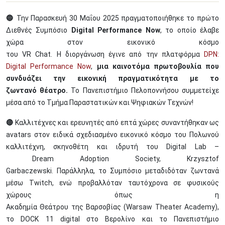
🔵
Την Παρασκευή 30 Μαΐου 2025 πραγματοποιήθηκε το πρώτο
Διεθνές Συμπόσιο
Digital Performance Now
, το οποίο έλαβε
χώρα στον εικονικό κόσμο
του VR Chat. Η διοργάνωση έγινε από την πλατφόρμα
DPN:
Digital Performance Now
,
μια καινοτόμα πρωτοβουλία που
συνδυάζει την εικονική πραγματικότητα με το
ζωντανό θέατρο.
Το Πανεπιστήμιο Πελοποννήσου συμμετείχε
μέσα από το Τμήμα Παραστατικών και Ψηφιακών Τεχνών!
🔴
Καλλιτέχνες και ερευνητές από επτά χώρες συναντήθηκαν ως
avatars στον ειδικά σχεδιασμένο εικονικό κόσμο του Πολωνού
καλλιτέχνη, σκηνοθέτη και ιδρυτή του Digital Lab –
Dream Adoption Society, Krzysztof
Garbaczewski. Παράλληλα, το Συμπόσιο μεταδιδόταν ζωντανά
μέσω Twitch, ενώ προβαλλόταν ταυτόχρονα σε φυσικούς
χώρους όπως η
Ακαδημία Θεάτρου της Βαρσοβίας (Warsaw Theater Academy),
το DOCK 11 digital στο Βερολίνο και το Πανεπιστήμιο