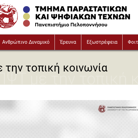
ge
Ανθρώπινο Δυναμικό
Έρευνα
Εξωστρέφεια
Φοιτ
 την τοπική κοινωνία
ΨΤ με την τοπική 