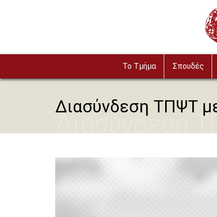
Παράκαμψη προς το κυρίως περιεχόμενο
Ima
To Τμήμα
Σπουδές
Διασύνδεση ΤΠΨΤ με
Διασύνδεση ΤΠ