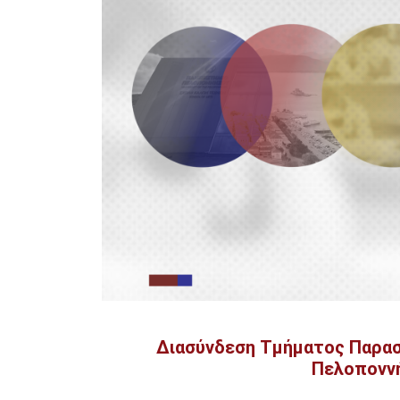
Διασύνδεση Τμήματος Παρασ
Πελοποννή