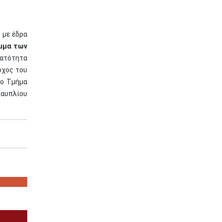
 με έδρα
μμα των
ατότητα
όχος του
το Τμήμα
Ναυπλίου